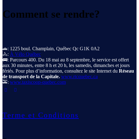
Comment se rendre?
🚗: 1225 boul. Champlain, Québec Qc G1K 0A2
🚴:
À Vélo Québec
🚌: Parcours 400. Du 18 mai au 8 septembre, le service est offert
aux 30 minutes, entre 8 h et 20 h, les samedis, dimanches et jours
fériés. Pour plus d’information, consultez le site Internet du
Réseau
de transport de la Capitale.
www.rtcquebec.ca
🚕:
www.taxiscoop-quebec.com
Terme et Conditions