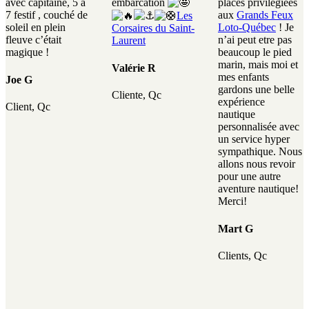
avec capitaine, 5 à
embarcation
places privilégiées
7 festif , couché de
aux
Grands Feux
Les
soleil en plein
Loto-Québec
! Je
Corsaires du Saint-
fleuve c’était
n’ai peut etre pas
Laurent
magique !
beaucoup le pied
marin, mais moi et
Valérie R
mes enfants
Joe G
gardons une belle
Cliente, Qc
expérience
Client, Qc
nautique
personnalisée avec
un service hyper
sympathique. Nous
allons nous revoir
pour une autre
aventure nautique!
Merci!
Mart G
Clients, Qc