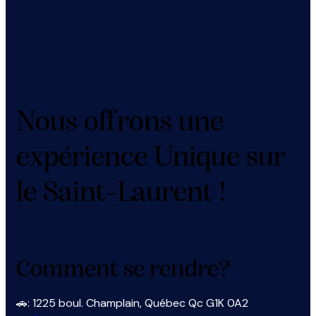
Nous offrons une
expérience Unique sur
le Saint-Laurent !
Comment se rendre?
🚗: 1225 boul. Champlain, Québec Qc G1K 0A2